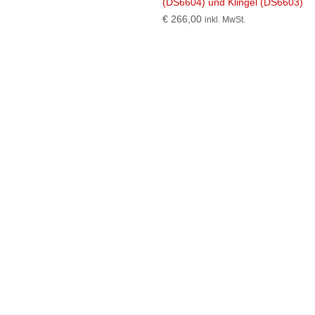
(DS6604) und Klingel (DS6603)
€
266,00
inkl. MwSt.