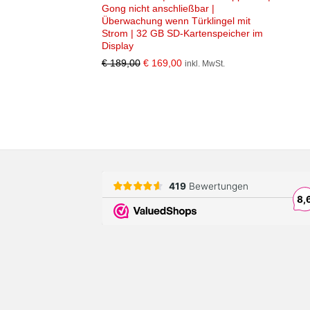
Gong nicht anschließbar |
Überwachung wenn Türklingel mit
Strom | 32 GB SD-Kartenspeicher im
Display
Ursprünglicher
Aktueller
€
189,00
€
169,00
inkl. MwSt.
Preis
Preis
war:
ist:
€ 189,00
€ 169,00.