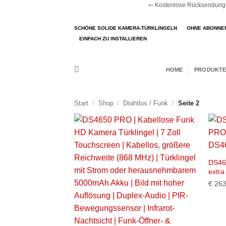
➵ Kostenlose Rücksendung ➵
Zum
Inhalt
SCHÖNE SOLIDE KAMERA-TÜRKLINGELN
OHNE ABONNE
springen
EINFACH ZU INSTALLIEREN
HOME
PRODUKTE
Start
/
Shop
/
Drahtlos / Funk
/
Seite 2
DS46
extr
€
263