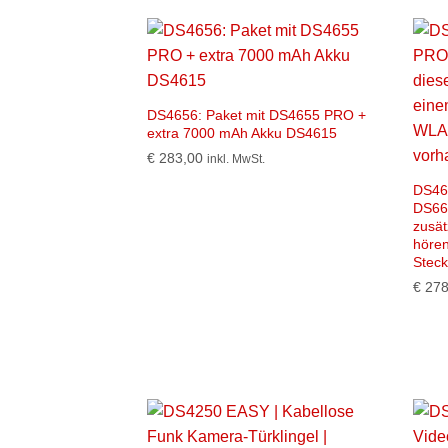
DS4656: Paket mit DS4655 PRO +
extra 7000 mAh Akku DS4615
€
283,00
inkl. MwSt.
DS46
DS66
zusät
höre
Stec
€
278