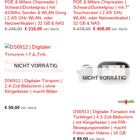
POE & Mifare Chipreader |
POE & Mifare Chipreader |
Schwarz/Dunkelgrau | mit
Schwarz/Dunkelgrau | mit 7″
433Mhz Sender & WLAN Gong
Touchscreen | 2,4/5 GHz
| 2,4/5 GHz WLAN- oder
WLAN- oder Netzwerkkabel |
Netzwerkkabel | 32 GB & NAS
32 GB & NAS
Ursprünglicher
Aktueller
Ursprünglicher
Aktueller
€
246,00
€
216,00
€
478,00
€
408,00
inkl. MwSt.
inkl. MwSt.
Preis
Preis
Preis
Preis
war:
ist:
war:
ist:
€ 246,00
€ 216,00.
€ 478,00
€ 408,00.
NICHT VORRÄTIG
NICHT VORRÄTIG
DS6912 | Digitaler Türspion |
2,4-Zoll-Bildschirm | ohne
Klingeltaster | macht Bilder
€
59,00
inkl. MwSt.
DS6913 | Digitaler Türspion mit
Türklingel | 4,3-Zoll-Bildschirm
| mit Klingeltaster | mit PIR-
Bewegungsmelder | macht
Fotos oder Videos | 16 GB
€
89,00
inkl. MwSt.