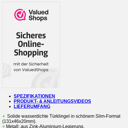
HD
Video-
Türklingel
mit
Kamera
|
schwarz
|
4-
draht
Menge
SPEZIFIKATIONEN
PRODUKT- & ANLEITUNGSVIDEOS
LIEFERUMFANG
+
Solide wasserdichte Türklingel in schönem Slim-Format
(131x46x20mm).
+
Metall: aus Zink-Aluminium-Legierung.