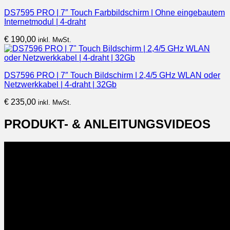
DS7595 PRO | 7″ Touch Farbbildschirm | Ohne eingebautem
Internetmodul | 4-draht
€
190,00
inkl. MwSt.
DS7596 PRO | 7″ Touch Bildschirm | 2,4/5 GHz WLAN oder
Netzwerkkabel | 4-draht | 32Gb
€
235,00
inkl. MwSt.
PRODUKT- & ANLEITUNGSVIDEOS