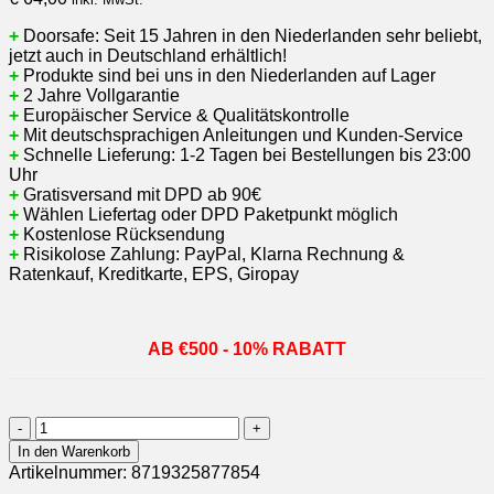
+
Doorsafe: Seit 15 Jahren in den Niederlanden sehr beliebt,
jetzt auch in Deutschland erhältlich!
+
Produkte sind bei uns in den Niederlanden auf Lager
+
2 Jahre Vollgarantie
+
Europäischer Service & Qualitätskontrolle
+
Mit deutschsprachigen Anleitungen und Kunden-Service
+
Schnelle Lieferung: 1-2 Tagen bei Bestellungen bis 23:00
Uhr
+
Gratisversand mit DPD ab 90€
+
Wählen L
iefertag oder DPD Paketpunkt möglich
+
Kostenlose Rücksendung
+
Risikolose Zahlung: PayPal, Klarna Rechnung &
Ratenkauf, Kreditkarte, EPS, Giropay
AB €500 - 10% RABATT
DS7591
PRO
In den Warenkorb
|
Artikelnummer:
8719325877854
separate