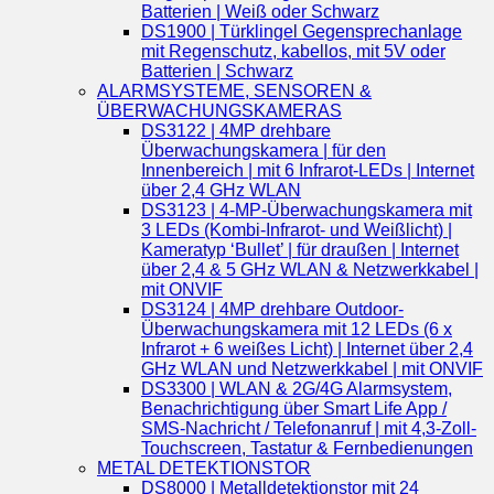
Batterien | Weiß oder Schwarz
DS1900 | Türklingel Gegensprechanlage
mit Regenschutz, kabellos, mit 5V oder
Batterien | Schwarz
ALARMSYSTEME, SENSOREN &
ÜBERWACHUNGSKAMERAS
DS3122 | 4MP drehbare
Überwachungskamera | für den
Innenbereich | mit 6 Infrarot-LEDs | Internet
über 2,4 GHz WLAN
DS3123 | 4-MP-Überwachungskamera mit
3 LEDs (Kombi-Infrarot- und Weißlicht) |
Kameratyp ‘Bullet’ | für draußen | Internet
über 2,4 & 5 GHz WLAN & Netzwerkkabel |
mit ONVIF
DS3124 | 4MP drehbare Outdoor-
Überwachungskamera mit 12 LEDs (6 x
Infrarot + 6 weißes Licht) | Internet über 2,4
GHz WLAN und Netzwerkkabel | mit ONVIF
DS3300 | WLAN & 2G/4G Alarmsystem,
Benachrichtigung über Smart Life App /
SMS-Nachricht / Telefonanruf | mit 4,3-Zoll-
Touchscreen, Tastatur & Fernbedienungen
METAL DETEKTIONSTOR
DS8000 | Metalldetektionstor mit 24