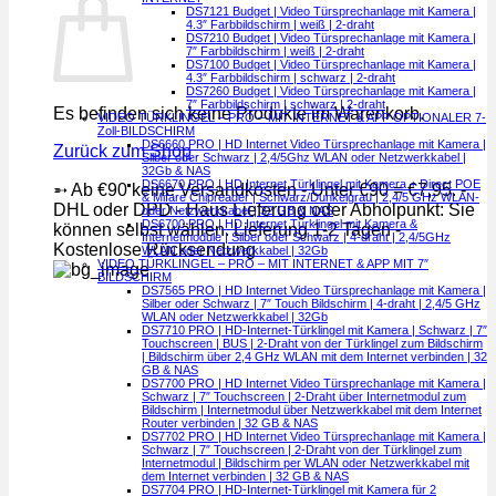
DS7121 Budget | Video Türsprechanlage mit Kamera |
4.3″ Farbbildschirm | weiß | 2-draht
DS7210 Budget | Video Türsprechanlage mit Kamera |
7″ Farbbildschirm | weiß | 2-draht
DS7100 Budget | Video Türsprechanlage mit Kamera |
4.3″ Farbbildschirm | schwarz | 2-draht
DS7260 Budget | Video Türsprechanlage mit Kamera |
7″ Farbbildschirm | schwarz | 2-draht
Es befinden sich keine Produkte im Warenkorb.
VIDEO TÜRKLINGEL – PRO – MIT INTERNET & APP OPTIONALER 7-
Zoll-BILDSCHIRM
DS6660 PRO | HD Internet Video Türsprechanlage mit Kamera |
Zurück zum Shop
Silber oder Schwarz | 2,4/5Ghz WLAN oder Netzwerkkabel |
32Gb & NAS
DS6670 PRO | HD Internet Türklingel mit Kamera + Direct POE
➵ Ab €90 keine Versandkosten - Unter €90 = €7,95. -
& Mifare Chipreader | Schwarz/Dunkelgrau | 2,4/5 GHz WLAN-
DHL oder DPD - Haus Lieferung oder Abholpunkt: Sie
oder Netzwerkkabel | 32 GB & NAS
DS6700 PRO | HD Internet Türklingel mit Kamera &
können selbst wählen. Lieferung 1-2 Tagen -
Internetmodule | Silber oder Schwarz | 4-draht | 2,4/5GHz
Kostenlose Rücksendung
WLAN oder Netzwerkkabel | 32Gb
VIDEO TÜRKLINGEL – PRO – MIT INTERNET & APP MIT 7″
BILDSCHIRM
DS7565 PRO | HD Internet Video Türsprechanlage mit Kamera |
Silber oder Schwarz | 7″ Touch Bildschirm | 4-draht | 2,4/5 GHz
WLAN oder Netzwerkkabel | 32Gb
DS7710 PRO | HD-Internet-Türklingel mit Kamera | Schwarz | 7″
Touchscreen | BUS | 2-Draht von der Türklingel zum Bildschirm
| Bildschirm über 2,4 GHz WLAN mit dem Internet verbinden | 32
GB & NAS
DS7700 PRO | HD Internet Video Türsprechanlage mit Kamera |
Schwarz | 7″ Touchscreen | 2-Draht über Internetmodul zum
Bildschirm | Internetmodul über Netzwerkkabel mit dem Internet
Router verbinden | 32 GB & NAS
DS7702 PRO | HD Internet Video Türsprechanlage mit Kamera |
Schwarz | 7″ Touchscreen | 2-Draht von der Türklingel zum
Internetmodul | Bildschirm per WLAN oder Netzwerkkabel mit
dem Internet verbinden | 32 GB & NAS
DS7704 PRO | HD-Internet-Türklingel mit Kamera für 2