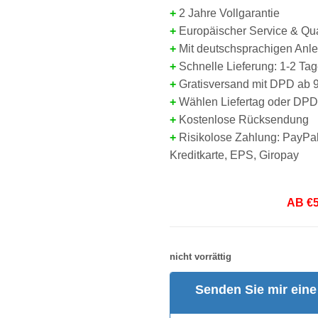
+
2 Jahre Vollgarantie
+
Europäischer Service & Qual
+
Mit deutschsprachigen Anl
+
Schnelle Lieferung: 1-2 Ta
+
Gratisversand mit DPD ab 
+
Wählen L
iefertag oder DP
+
Kostenlose Rücksendung
+
Risikolose Zahlung: PayPa
Kreditkarte, EPS, Giropay
AB €
nicht vorrättig
Senden Sie mir eine