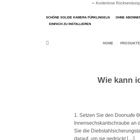
➵ Kostenlose Rücksendung ➵
Zum
Inhalt
SCHÖNE SOLIDE KAMERA-TÜRKLINGELN
OHNE ABONNE
springen
EINFACH ZU INSTALLIEREN
HOME
PRODUKTE
Wie kann i
1. Setzen Sie den Doorsafe 6
Innensechskantschraube an d
Sie die Diebstahlsicherungsta
darauf, um sie gedrückt […]