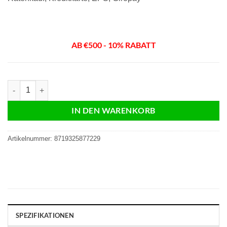
AB €500 - 10% RABATT
DS7150 Budget | 4,3 "Bildschirm | schwarz | 2 Draht Menge
IN DEN WARENKORB
Artikelnummer:
8719325877229
SPEZIFIKATIONEN