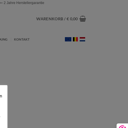
 2 Jahre Herstellergarantie
WARENKORB /
€
0,00
DUNG
KONTAKT
n
r