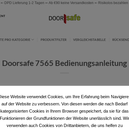
 DPD Lieferung 1-2 Tagen ➵ Ab €90 keine Versandkosten ➵ Risikolos bezahlen ➵
ENT
TE PRO KATEGORIE
PRODUKTFILTER
VERGLEICHSTABELLE
RÜCKSEN
Doorsafe 7565 Bedienungsanleitung
Diese Website verwendet Cookies, um Ihre Erfahrung beim Navigiere
nungsanleitung
auf der Website zu verbessern. Von diesen werden die nach Bedarf
dienungsanleitung
kategorisierten Cookies in Ihrem Browser gespeichert, da sie für das
Funktionieren der Grundfunktionen der Website unerlässlich sind. Wi
ck Start Guide
verwenden auch Cookies von Drittanbietern, die uns helfen zu