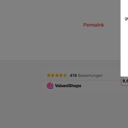
g
Permalink