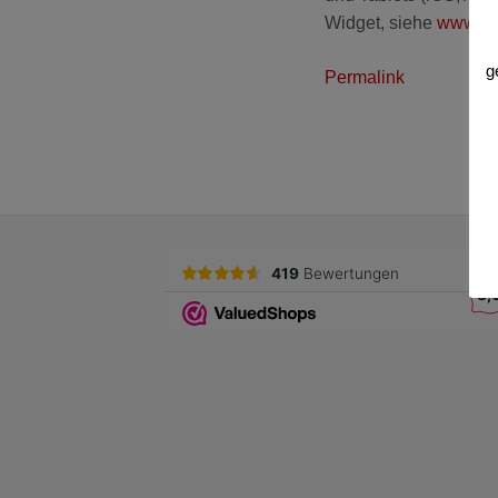
Widget, siehe
www.do
g
Permalink