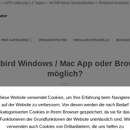
 DPD Lieferung 1-2 Tagen ➵ Ab €90 keine Versandkosten ➵ Risikolos bezahlen ➵
MENT
 PRO KATEGORIE
PRODUKTFILTER
VERGLEICHSTABELLE
RÜCKS
rbird Windows / Mac App oder Bro
möglich?
Diese Website verwendet Cookies, um Ihre Erfahrung beim Navigiere
auf der Website zu verbessern. Von diesen werden die nach Bedarf
indows / Mac App oder Browser Zugriff möglich?
kategorisierten Cookies in Ihrem Browser gespeichert, da sie für das
Funktionieren der Grundfunktionen der Website unerlässlich sind. Wi
werpunktmäßig für die sichere und nahtlose Verwendung mit ma
verwenden auch Cookies von Drittanbietern, die uns helfen zu
roid) entwickelt worden. Für andere Plattformen bieten wir ei