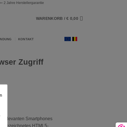
 2 Jahre Herstellergarantie
WARENKORB /
€
0,00
ENDUNG
KONTAKT
wser Zugriff
n
r
rktrelevanten Smartphones
n ausgezeichnetes HTML5-