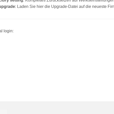
ctory setting
: Komplettes Zurücksetzen auf Werkseinstellunge
upgrade
: Laden Sie hier die Upgrade-Datei auf die neueste Fi
l login: