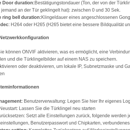
 Door duration:
Bestätigungstondauer (Ton, der von der Türkl
jemand an der Tür geklingelt hat): zwischen 0 und 30 Sek.
 ring bell duration:
Klingeldauer eines angeschlossenen Gong
odec
: H264 oder H265 (H265 bietet eine bessere Bildqualität un
 Netzwerkkonfiguration
Sie können ONVIF aktivieren, was es ermöglicht, eine Verbind
len und die Türklingelbilder auf einem NAS zu speichern.
Aktivieren oder deaktivieren, um lokale IP, Subnetzmaske und 
gen
steminformationen
nagement:
Benutzerverwaltung: Legen Sie hier Ihr eigenes Log
 Neustart: Lassen Sie die Türklingel neu starten
urücksetzen: Setzt alle Einstellungen zurück, folgende werden j
einstellungen, Benutzerpasswort und Chipkarten, verbundenes