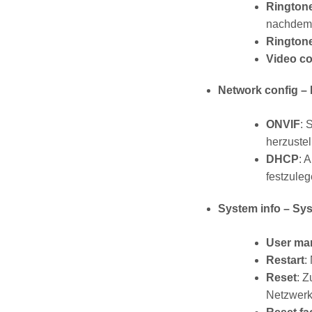
Ringtone
nachdem 
Ringtone
Video c
Network config –
ONVIF
: 
herzustel
DHCP
: 
festzule
System info – Sy
User ma
Restart
:
Reset
: Z
Netzwerk