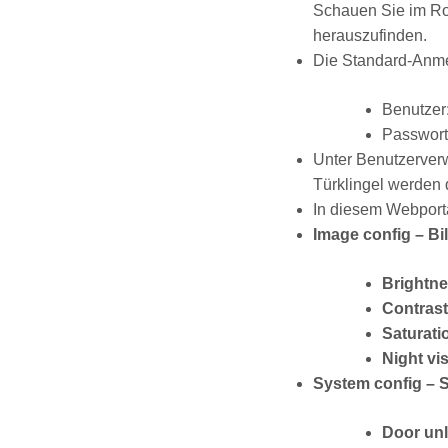
Schauen Sie im Ro
herauszufinden.
Die Standard-Anme
Benutzer
Passwort
Unter Benutzerverw
Türklingel werden
In diesem Webporta
Image config – Bi
Brightn
Contrast
Saturati
Night vi
System config – 
Door unl