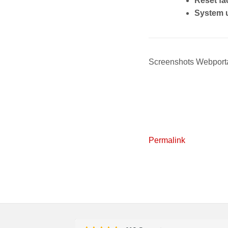
Reset fa
System 
Screenshots Webporta
Permalink