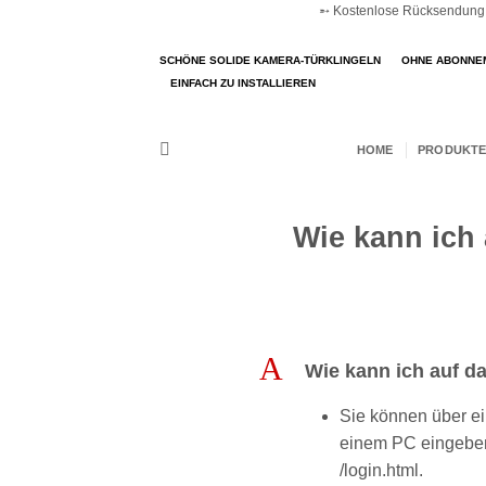
➵ Kostenlose Rücksendung ➵
Zum
Inhalt
SCHÖNE SOLIDE KAMERA-TÜRKLINGELN
OHNE ABONNE
springen
EINFACH ZU INSTALLIEREN
HOME
PRODUKTE
Wie kann ich
A
Wie kann ich auf d
Sie können über ei
einem PC eingeben,
/login.html.