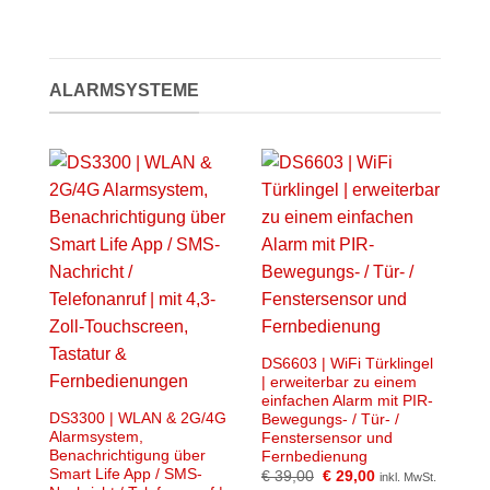
ALARMSYSTEME
DS6603 | WiFi Türklingel
| erweiterbar zu einem
einfachen Alarm mit PIR-
DS3300 | WLAN & 2G/4G
Bewegungs- / Tür- /
Alarmsystem,
Fenstersensor und
Benachrichtigung über
Fernbedienung
Smart Life App / SMS-
Ursprünglicher
Aktueller
€
39,00
€
29,00
inkl. MwSt.
Preis
Preis