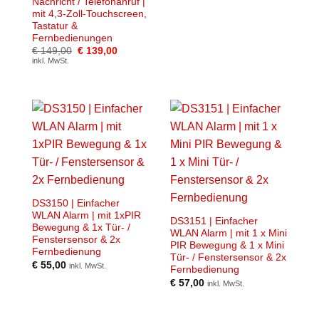
Nachricht / Telefonanruf |
war:
ist:
mit 4,3-Zoll-Touchscreen,
€ 39,00
€ 29,00.
Tastatur &
Fernbedienungen
Ursprünglicher
Aktueller
€
149,00
€
139,00
Preis
Preis
inkl. MwSt.
war:
ist:
€ 149,00
€ 139,00.
DS3150 | Einfacher
WLAN Alarm | mit 1xPIR
DS3151 | Einfacher
Bewegung & 1x Tür- /
WLAN Alarm | mit 1 x Mini
Fenstersensor & 2x
PIR Bewegung & 1 x Mini
Fernbedienung
Tür- / Fenstersensor & 2x
€
55,00
inkl. MwSt.
Fernbedienung
€
57,00
inkl. MwSt.