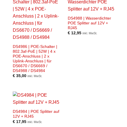
DS4988 | Wasserdichter
POE Splitter auf 12V +
RJ45
€
12,95
inkl. MwSt.
DS4986 | POE-Schalter |
802.3af-PoE | 52W | 4 x
POE-Anschluss | 2 x
Uplink-Anschluss | für
DS6670 / DS6669 /
DS4988 / DS4984
€
35,00
inkl. MwSt.
DS4984 | POE Splitter auf
12V + RJ45
€
17,95
inkl. MwSt.