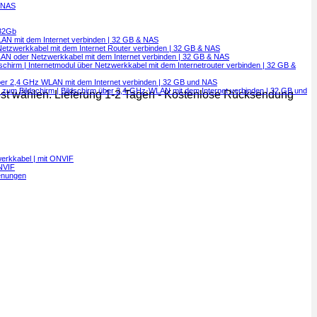
& NAS
 32Gb
WLAN mit dem Internet verbinden | 32 GB & NAS
Netzwerkkabel mit dem Internet Router verbinden | 32 GB & NAS
WLAN oder Netzwerkkabel mit dem Internet verbinden | 32 GB & NAS
chirm | Internetmodul über Netzwerkkabel mit dem Internetrouter verbinden | 32 GB &
 über 2,4 GHz WLAN mit dem Internet verbinden | 32 GB und NAS
el zum Bildschirm | Bildschirm über 2,4-GHz-WLAN mit dem Internet verbinden | 32 GB und
bst wählen. Lieferung 1-2 Tagen - Kostenlose Rücksendung
werkkabel | mit ONVIF
ONVIF
ienungen