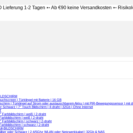
ieferung 1-2 Tagen ➵ Ab €90 keine Versandkosten ➵ Risikolos
BILDSCHIRM
chscreen | Türklingel mit Batterie | 16 GB
ldschirm | Türklingel auf Strom oder austauschbarem Akku | mit PIR-Bewegungssensor | mit 
Schwarz | 7″ Touch Bildschirm | 4-draht | 32Gb | Ohne Internet
T
Farbbildschirm | weiß | 2-draht
arbbildschirm | weiß | 2-draht
 Farbbildschirm | schwarz | 2-draht
arbbildschirm | schwarz | 2-draht
ll-BILDSCHIRM
Silber oder Schwarz | 2,4/5Ghz WLAN oder Netzwerkkabel | 32Gb & NAS