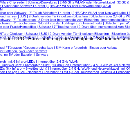
 Mifare Chipreader | Schwarz/Dunkelgrau | 2,4/5 GHz WLAN- oder Netzwerkkabel | 32 GB 
e | Silber oder Schwarz | 4-draht | 2,4/5GHz WLAN oder Netzwerkkabel | 32Gb
RM
lber oder Schwarz | 7″ Touch Bildschirm | 4-draht | 2,4/5 GHz WLAN oder Netzwerkkabel |
Touchscreen | BUS | 2-Draht von der Türklingel zum Bildschirm | Bildschirm über 2,4 GHz 
hwarz | 7″ Touchscreen | 2-Draht über Internetmodul zum Bildschirm | Internetmodul über 
hwarz | 7″ Touchscreen | 2-Draht von der Türklingel zum Internetmodul | Bildschirm per 
oder Praxis/Homeoffice | Schwarz | 7″ Touchscreen | 2-Draht über Internetmodul zum Bilds
iFare-Chipleser | Schwarz | BUS | 2-Draht von der Türklingel zum Bildschirm | Bildschirm
el mit MiFare-Chipleser | Edelstahl | 7-Zoll-Touchscreen | BUS | 2-Draht von der Türkling
HL oder DPD - Haus Lieferung oder Abholpunkt: Sie können sel
/ Türstation / Gegensprechanlage | SIM-Karte erforderlich | Einbau oder Aufputz
der Batterien | Weiß oder Schwarz
, mit 5V oder Batterien | Schwarz
ch | mit 6 Infrarot-LEDs | Internet über 2,4 GHz WLAN
nd Weißlicht) | Kameratyp ‘Bullet’ | für draußen | Internet über 2,4 & 5 GHz WLAN & Netz
(6 x Infrarot + 6 weißes Licht) | Internet über 2,4 GHz WLAN und Netzwerkkabel | mit 
 Life App / SMS-Nachricht / Telefonanruf | mit 4,3-Zoll-Touchscreen, Tastatur & Fernbed