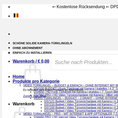
Zum
➵ Kostenlose Rücksendung ➵ DPD L
Inhalt
springen
SCHÖNE SOLIDE KAMERA-TÜRKLINGELN
OHNE ABONNEMENT
EINFACH ZU INSTALLIEREN
Products
search
Warenkorb /
€
0,00
Home
Produkte pro Kategorie
VIDEO TÜRKLINGEL – BUDGET & EINFACH – OHNE INTERNET MIT 
DS4100 BUDGET | Funk Türklingel mit Kamera | kabellos | 4,3″ Tou
Es befinden sich keine Produkte im Warenkorb.
DS4650 | HD Funk Türklingel mit Kamera | drahtlos | 7″ Touch Bi
DS7550 PRO | HD Video Türsprechanlage mit Kamera | Silber oder 
Zurück zum Shop
VIDEO TÜRKLINGEL – BUDGET – 2 DRAHT – OHNE INTERNE
DS7121 Budget | Video Türsprechanlage mit Kamera | 4.3″ 
Warenkorb
DS7210 Budget | Video Türsprechanlage mit Kamera | 7″ F
DS7100 Budget | Video Türsprechanlage mit Kamera | 4.3″
DS7260 Budget | Video Türsprechanlage mit Kamera | 7″ F
VIDEO TÜRKLINGEL – PRO – MIT INTERNET & APP OPTIONALER 7-Zo
DS6660 PRO | HD Internet Video Türsprechanlage mit Kamera | 