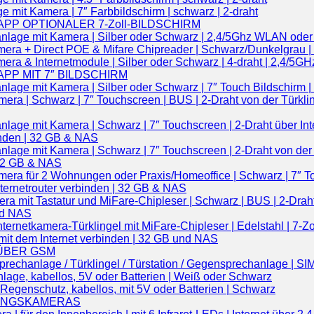
mit Kamera | 7″ Farbbildschirm | schwarz | 2-draht
APP OPTIONALER 7-Zoll-BILDSCHIRM
nlage mit Kamera | Silber oder Schwarz | 2,4/5Ghz WLAN ode
amera + Direct POE & Mifare Chipreader | Schwarz/Dunkelgrau
mera & Internetmodule | Silber oder Schwarz | 4-draht | 2,4/5
APP MIT 7″ BILDSCHIRM
lage mit Kamera | Silber oder Schwarz | 7″ Touch Bildschirm 
era | Schwarz | 7″ Touchscreen | BUS | 2-Draht von der Türkl
age mit Kamera | Schwarz | 7″ Touchscreen | 2-Draht über Int
inden | 32 GB & NAS
lage mit Kamera | Schwarz | 7″ Touchscreen | 2-Draht von der 
 32 GB & NAS
era für 2 Wohnungen oder Praxis/Homeoffice | Schwarz | 7″ To
ternetrouter verbinden | 32 GB & NAS
 mit Tastatur und MiFare-Chipleser | Schwarz | BUS | 2-Draht 
nd NAS
ernetkamera-Türklingel mit MiFare-Chipleser | Edelstahl | 7-Zo
mit dem Internet verbinden | 32 GB und NAS
ÜBER GSM
anlage / Türklingel / Türstation / Gegensprechanlage | SIM-K
lage, kabellos, 5V oder Batterien | Weiß oder Schwarz
egenschutz, kabellos, mit 5V oder Batterien | Schwarz
UNGSKAMERAS