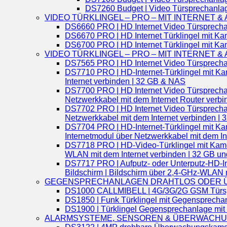
DS7260 Budget | Video Türsprechanlage 
VIDEO TÜRKLINGEL – PRO – MIT INTERNET & 
DS6660 PRO | HD Internet Video Türsprecha
DS6670 PRO | HD Internet Türklingel mit K
DS6700 PRO | HD Internet Türklingel mit Ka
VIDEO TÜRKLINGEL – PRO – MIT INTERNET & 
DS7565 PRO | HD Internet Video Türsprechan
DS7710 PRO | HD-Internet-Türklingel mit Kam
Internet verbinden | 32 GB & NAS
DS7700 PRO | HD Internet Video Türsprechanl
Netzwerkkabel mit dem Internet Router verb
DS7702 PRO | HD Internet Video Türsprechan
Netzwerkkabel mit dem Internet verbinden |
DS7704 PRO | HD-Internet-Türklingel mit Kam
Internetmodul über Netzwerkkabel mit dem In
DS7718 PRO | HD-Video-Türklingel mit Kamera
WLAN mit dem Internet verbinden | 32 GB u
DS7717 PRO | Aufputz- oder Unterputz-HD-Int
Bildschirm | Bildschirm über 2,4-GHz-WLAN 
GEGENSPRECHANLAGEN DRAHTLOS ODER 
DS1000 CALLMIBELL | 4G/3G/2G GSM Türsprech
DS1850 | Funk Türklingel mit Gegensprechan
DS1900 | Türklingel Gegensprechanlage mit R
ALARMSYSTEME, SENSOREN & ÜBERWACH