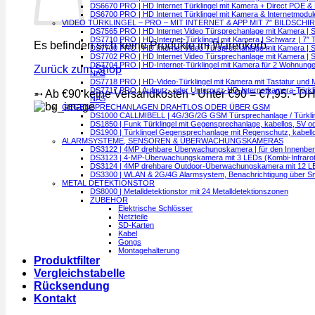
DS6670 PRO | HD Internet Türklingel mit Kamera + Direct POE &
DS6700 PRO | HD Internet Türklingel mit Kamera & Internetmodul
VIDEO TÜRKLINGEL – PRO – MIT INTERNET & APP MIT 7″ BILDSCHI
DS7565 PRO | HD Internet Video Türsprechanlage mit Kamera | Si
DS7710 PRO | HD-Internet-Türklingel mit Kamera | Schwarz | 7″ 
Es befinden sich keine Produkte im Warenkorb.
DS7700 PRO | HD Internet Video Türsprechanlage mit Kamera | Sc
DS7702 PRO | HD Internet Video Türsprechanlage mit Kamera | Sc
DS7704 PRO | HD-Internet-Türklingel mit Kamera für 2 Wohnungen 
Zurück zum Shop
NAS
DS7718 PRO | HD-Video-Türklingel mit Kamera mit Tastatur und M
DS7717 PRO | Aufputz- oder Unterputz-HD-Internetkamera-Türkling
➵ Ab €90 keine Versandkosten - Unter €90 = €7,95. - D
NAS
GEGENSPRECHANLAGEN DRAHTLOS ODER ÜBER GSM
DS1000 CALLMIBELL | 4G/3G/2G GSM Türsprechanlage / Türklingel 
DS1850 | Funk Türklingel mit Gegensprechanlage, kabellos, 5V o
DS1900 | Türklingel Gegensprechanlage mit Regenschutz, kabellos
ALARMSYSTEME, SENSOREN & ÜBERWACHUNGSKAMERAS
DS3122 | 4MP drehbare Überwachungskamera | für den Innenberei
DS3123 | 4-MP-Überwachungskamera mit 3 LEDs (Kombi-Infrarot- u
DS3124 | 4MP drehbare Outdoor-Überwachungskamera mit 12 LEDs 
DS3300 | WLAN & 2G/4G Alarmsystem, Benachrichtigung über Smart
METAL DETEKTIONSTOR
DS8000 | Metalldetektionstor mit 24 Metalldetektionszonen
ZUBEHÖR
Elektrische Schlösser
Netzteile
SD-Karten
Kabel
Gongs
Montagehalterung
Produktfilter
Vergleichstabelle
Rücksendung
Kontakt