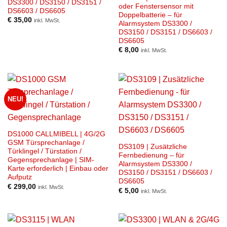
DS3300 / DS3150 / DS3151 /
oder Fenstersensor mit
DS6603 / DS6605
Doppelbatterie – für
€
35,00
inkl. MwSt.
Alarmsystem DS3300 /
DS3150 / DS3151 / DS6603 /
DS6605
€
8,00
inkl. MwSt.
NEU!
DS1000 CALLMIBELL | 4G/2G
GSM Türsprechanlage /
DS3109 | Zusätzliche
Türklingel / Türstation /
Fernbedienung – für
Gegensprechanlage | SIM-
Alarmsystem DS3300 /
Karte erforderlich | Einbau oder
DS3150 / DS3151 / DS6603 /
Aufputz
DS6605
€
299,00
inkl. MwSt.
€
5,00
inkl. MwSt.