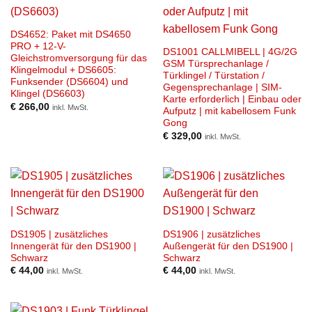
DS4652: Paket mit DS4650
PRO + 12-V-
DS1001 CALLMIBELL | 4G/2G
Gleichstromversorgung für das
GSM Türsprechanlage /
Klingelmodul + DS6605:
Türklingel / Türstation /
Funksender (DS6604) und
Gegensprechanlage | SIM-
Klingel (DS6603)
Karte erforderlich | Einbau oder
€
266,00
inkl. MwSt.
Aufputz | mit kabellosem Funk
Gong
€
329,00
inkl. MwSt.
DS1905 | zusätzliches
DS1906 | zusätzliches
Innengerät für den DS1900 |
Außengerät für den DS1900 |
Schwarz
Schwarz
€
44,00
€
44,00
inkl. MwSt.
inkl. MwSt.