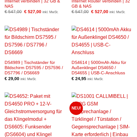
Internet verbinden | 32 GB &
Internet Router verbinden | 32
NAS
GB & NAS
Ursprünglicher
Aktueller
Ursprünglicher
Aktueller
€
547,00
€
527,00
€
547,00
€
527,00
inkl. MwSt.
inkl. MwSt.
Preis
Preis
Preis
Preis
war:
ist:
war:
ist:
€ 547,00
€ 527,00.
€ 547,00
€ 527,00.
DS4989 | Tischständer für
DS4614 | 5000mAh Akku für
Bildschirm DS7595 / DS7596 /
Außenklingel DS4650 /
DS7796 / DS6669
DS4655 | USB-C-Anschluss
€
29,00
€
24,95
inkl. MwSt.
inkl. MwSt.
NEU!