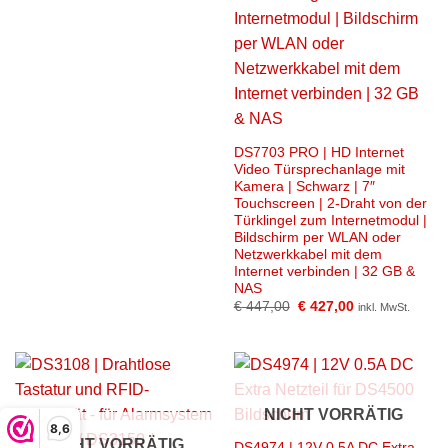
DS7703 PRO | HD Internet
Video Türsprechanlage mit
Kamera | Schwarz | 7″
Touchscreen | 2-Draht von der
Türklingel zum Internetmodul |
Bildschirm per WLAN oder
Netzwerkkabel mit dem
Internet verbinden | 32 GB &
NAS
Ursprünglicher
Aktueller
€
447,00
€
427,00
inkl. MwSt.
Preis
Preis
war:
ist:
€ 447,00
€ 427,00.
NICHT VORRÄTIG
8,6
NICHT VORRÄTIG
DS4974 | 12V 0.5A DC Extra