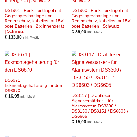
DS1901 | Funk Türklingel mit
DS1900 | Funk Türklingel mit
Gegensprechanlage und
Gegensprechanlage und
Regenschutz, kabellos, auf 5V
Regenschutz, kabellos, auf 5V
oder Batterien | 2 x Innengerät
oder Batterien | Schwarz
| Schwarz
€
89,00
inkl. MwSt.
€
133,00
inkl. MwSt.
DS6671 |
Eckmontagehalterung für den
DS6670
DS3117 | Drahtloser
€
16,95
inkl. MwSt.
Signalverstärker – für
Alarmsystem DS3300 /
DS3150 / DS3151 / DS6603 /
DS6605
€
15,00
inkl. MwSt.