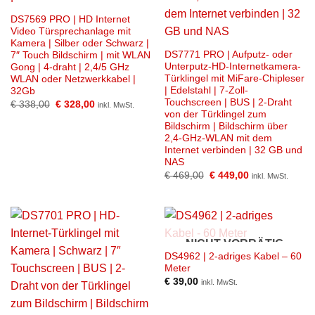
DS7569 PRO | HD Internet
Video Türsprechanlage mit
Kamera | Silber oder Schwarz |
DS7771 PRO | Aufputz- oder
7″ Touch Bildschirm | mit WLAN
Unterputz-HD-Internetkamera-
Gong | 4-draht | 2,4/5 GHz
Türklingel mit MiFare-Chipleser
WLAN oder Netzwerkkabel |
| Edelstahl | 7-Zoll-
32Gb
Touchscreen | BUS | 2-Draht
Ursprünglicher
Aktueller
€
338,00
€
328,00
inkl. MwSt.
Preis
Preis
von der Türklingel zum
war:
ist:
Bildschirm | Bildschirm über
€ 338,00
€ 328,00.
2,4-GHz-WLAN mit dem
Internet verbinden | 32 GB und
NAS
Ursprünglicher
Aktueller
€
469,00
€
449,00
inkl. MwSt.
Preis
Preis
war:
ist:
€ 469,00
€ 449,00.
NICHT VORRÄTIG
DS4962 | 2-adriges Kabel – 60
Meter
€
39,00
inkl. MwSt.