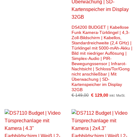
DS4200 BUDGET | Kabellose
Funk Kamera-Türklingel | 4,3-
Zoll-Bildschirm | Kabellos,
Standardreichweite (2,4 GHz) |
Türklingel mit 5000-mAh-Akku |
Bild mit niedriger Auflösung |
Simplex-Audio | PIR-
Bewegungssensor | Infrarot-
Nachtsicht | Schloss/Tor/Gong
nicht anschließbar | Mit
Überwachung | SD-
Kartenspeicher im Display
32GB
Ursprünglicher
Aktueller
€
149,00
€
129,00
inkl. MwSt.
Preis
Preis
war:
ist:
€ 149,00
€ 129,00.