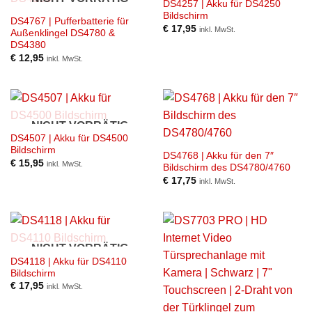
DS4257 | Akku für DS4250
Bildschirm
DS4767 | Pufferbatterie für
€
17,95
inkl. MwSt.
Außenklingel DS4780 &
DS4380
€
12,95
inkl. MwSt.
NICHT VORRÄTIG
DS4507 | Akku für DS4500
Bildschirm
DS4768 | Akku für den 7″
€
15,95
inkl. MwSt.
Bildschirm des DS4780/4760
€
17,75
inkl. MwSt.
NICHT VORRÄTIG
DS4118 | Akku für DS4110
Bildschirm
€
17,95
inkl. MwSt.