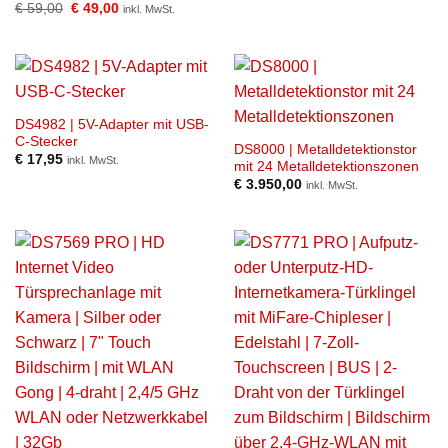
Ursprünglicher
Aktueller
€
59,00
€
49,00
inkl. MwSt.
Preis
Preis
war:
ist:
€ 59,00
€ 49,00.
DS4982 | 5V-Adapter mit USB-
C-Stecker
DS8000 | Metalldetektionstor
€
17,95
inkl. MwSt.
mit 24 Metalldetektionszonen
€
3.950,00
inkl. MwSt.