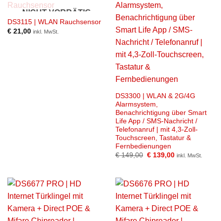
NICHT VORRÄTIG
DS3115 | WLAN Rauchsensor
€
21,00
inkl. MwSt.
DS3300 | WLAN & 2G/4G
Alarmsystem,
Benachrichtigung über Smart
Life App / SMS-Nachricht /
Telefonanruf | mit 4,3-Zoll-
Touchscreen, Tastatur &
Fernbedienungen
Ursprünglicher
Aktueller
€
149,00
€
139,00
inkl. MwSt.
Preis
Preis
war:
ist:
€ 149,00
€ 139,00.