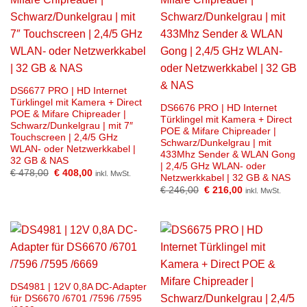
DS6677 PRO | HD Internet
Türklingel mit Kamera + Direct
DS6676 PRO | HD Internet
POE & Mifare Chipreader |
Türklingel mit Kamera + Direct
Schwarz/Dunkelgrau | mit 7″
POE & Mifare Chipreader |
Touchscreen | 2,4/5 GHz
Schwarz/Dunkelgrau | mit
WLAN- oder Netzwerkkabel |
433Mhz Sender & WLAN Gong
32 GB & NAS
| 2,4/5 GHz WLAN- oder
Ursprünglicher
Aktueller
€
478,00
€
408,00
inkl. MwSt.
Netzwerkkabel | 32 GB & NAS
Preis
Preis
Ursprünglicher
Aktueller
war:
ist:
€
246,00
€
216,00
inkl. MwSt.
Preis
Preis
€ 478,00
€ 408,00.
war:
ist:
€ 246,00
€ 216,00.
DS4981 | 12V 0,8A DC-Adapter
für DS6670 /6701 /7596 /7595