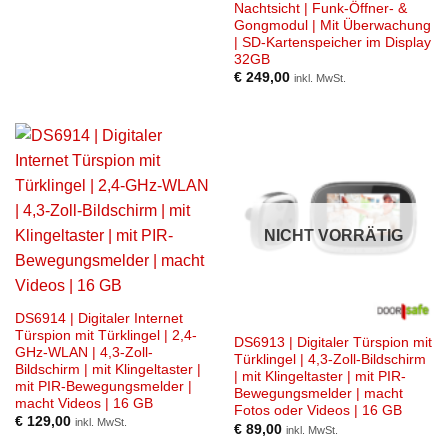
Nachtsicht | Funk-Öffner- &
Gongmodul | Mit Überwachung
| SD-Kartenspeicher im Display
32GB
€
249,00
inkl. MwSt.
NICHT VORRÄTIG
DS6914 | Digitaler Internet
Türspion mit Türklingel | 2,4-
DS6913 | Digitaler Türspion mit
GHz-WLAN | 4,3-Zoll-
Türklingel | 4,3-Zoll-Bildschirm
Bildschirm | mit Klingeltaster |
| mit Klingeltaster | mit PIR-
mit PIR-Bewegungsmelder |
Bewegungsmelder | macht
macht Videos | 16 GB
Fotos oder Videos | 16 GB
€
129,00
inkl. MwSt.
€
89,00
inkl. MwSt.