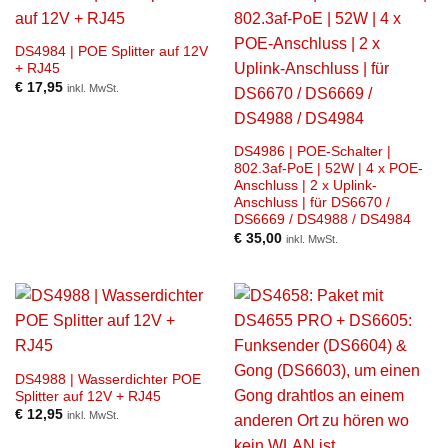
DS4984 | POE Splitter auf 12V
+ RJ45
€
17,95
inkl. MwSt.
DS4986 | POE-Schalter |
802.3af-PoE | 52W | 4 x POE-
Anschluss | 2 x Uplink-
Anschluss | für DS6670 /
DS6669 / DS4988 / DS4984
€
35,00
inkl. MwSt.
DS4988 | Wasserdichter POE
Splitter auf 12V + RJ45
€
12,95
inkl. MwSt.