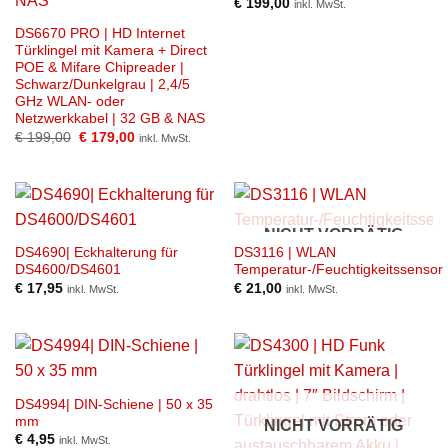
€
199,00
inkl. MwSt.
DS6670 PRO | HD Internet
Türklingel mit Kamera + Direct
POE & Mifare Chipreader |
Schwarz/Dunkelgrau | 2,4/5
GHz WLAN- oder
Netzwerkkabel | 32 GB & NAS
Ursprünglicher
Aktueller
€
199,00
€
179,00
inkl. MwSt.
Preis
Preis
war:
ist:
€ 199,00
€ 179,00.
NICHT VORRÄTIG
DS4690| Eckhalterung für
DS3116 | WLAN
DS4600/DS4601
Temperatur-/Feuchtigkeitssensor
€
17,95
€
21,00
inkl. MwSt.
inkl. MwSt.
DS4994| DIN-Schiene | 50 x 35
mm
NICHT VORRÄTIG
€
4,95
inkl. MwSt.