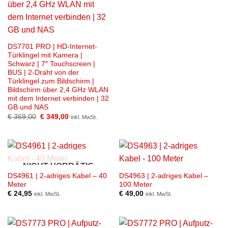
DS7701 PRO | HD-Internet-
Türklingel mit Kamera |
Schwarz | 7″ Touchscreen |
BUS | 2-Draht von der
Türklingel zum Bildschirm |
Bildschirm über 2,4 GHz WLAN
mit dem Internet verbinden | 32
GB und NAS
Ursprünglicher
Aktueller
€
369,00
€
349,00
inkl. MwSt.
Preis
Preis
war:
ist:
€ 369,00
€ 349,00.
NICHT VORRÄTIG
DS4961 | 2-adriges Kabel – 40
DS4963 | 2-adriges Kabel –
Meter
100 Meter
€
24,95
€
49,00
inkl. MwSt.
inkl. MwSt.