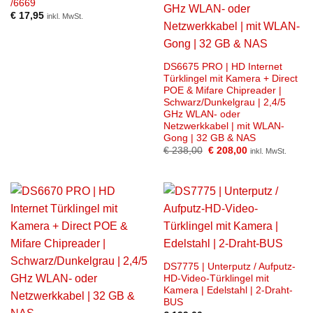
/6669
€
17,95
inkl. MwSt.
DS6675 PRO | HD Internet
Türklingel mit Kamera + Direct
POE & Mifare Chipreader |
Schwarz/Dunkelgrau | 2,4/5
GHz WLAN- oder
Netzwerkkabel | mit WLAN-
Gong | 32 GB & NAS
Ursprünglicher
Aktueller
€
238,00
€
208,00
inkl. MwSt.
Preis
Preis
war:
ist:
€ 238,00
€ 208,00.
DS7775 | Unterputz / Aufputz-
HD-Video-Türklingel mit
Kamera | Edelstahl | 2-Draht-
BUS